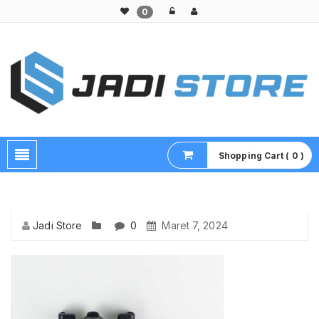
0
Pusat Aksesoris HP, Komputer & Produk Unik di Lamongan
Shopping Cart ( 0 )
Jadi Store
0
Maret 7, 2024