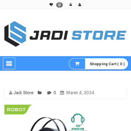
0
Pusat Aksesoris HP, Komputer & Produk Unik di Lamongan
Shopping Cart ( 0 )
Jadi Store
0
Maret 4, 2024