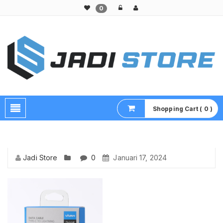
0
Pusat Aksesoris HP, Komputer & Produk Unik di Lamongan
Shopping Cart ( 0 )
Jadi Store
0
Januari 17, 2024