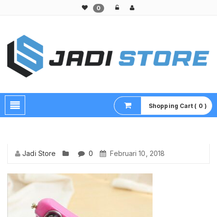
0
Pusat Aksesoris HP, Komputer & Produk Unik di Lamongan
Shopping Cart ( 0 )
Jadi Store
0
Februari 10, 2018