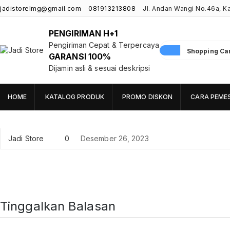
jadistorelmg@gmail.com
081913213808
Jl. Andan Wangi No.46a, 
PENGIRIMAN H+1
Pengiriman Cepat & Terpercaya
Shopping Cart
GARANSI 100%
Jadi Store
Pusat Aksesoris HP, Komputer & Produk Unik di Lamongan
Dijamin asli & sesuai deskripsi
HOME
KATALOG PRODUK
PROMO DISKON
CARA PEME
Jadi Store
0
Desember 26, 2023
Tinggalkan Balasan