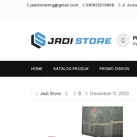
jadistorelmg@gmail.com
081913213808
Jl. And
P
P
Jadi Store
Pusat Aksesoris HP, Komputer & Produk
Unik di Lamongan
HOME
KATALOG PRODUK
PROMO DISKON
Jadi Store
0
Desember 11, 2023