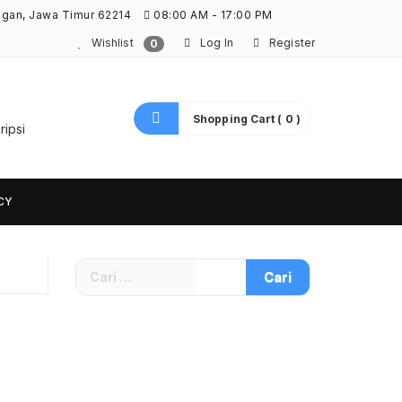
ngan, Jawa Timur 62214
08:00 AM - 17:00 PM
Wishlist
Log In
Register
0
Shopping Cart ( 0 )
ripsi
CY
Cari
untuk: