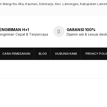
an Wangi No.46a, Kauman, Sidoharjo, Kec. Lamongan, Kabupaten Lamo
ENGIRIMAN H+1
GARANSI 100%
engiriman Cepat & Terpercaya
Dijamin asli & sesuai desk
CARA PEMESANAN
BLOG
HUBUNGI KAMI
PRIVACY POLI