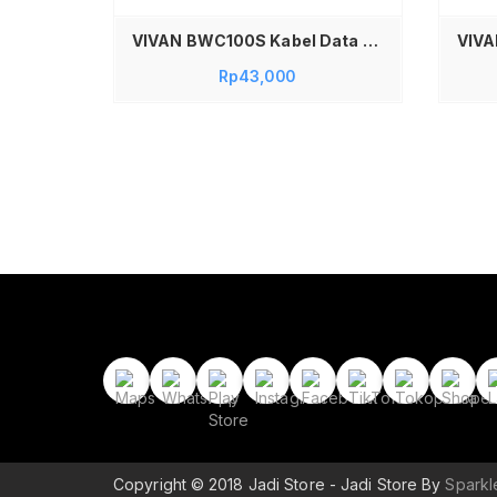
VIVAN BWC100S Kabel Data USB Type C Fast Charging 3A 1 Meter – Kabel Charger Gaming Desain Siku 90 Derajat Material Braided Nylon Kuat Dan Awet Solusi Cas Cepat Sambil Main Game Tanpa Terganggu Jadi Store
Rp
43,000
Copyright © 2018 Jadi Store - Jadi Store By
Spark