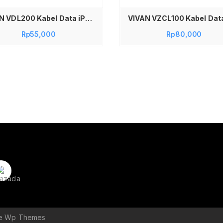
VIVAN VDL200 Kabel Data iPhone Lightning 2.4A dengan Lampu LED 2 Meter – Kabel Charger iPhone iPad Fast Charging 200CM Bahan Berkualitas Tinggi Aman Dan Stabil Solusi Cas Jarak Jauh Jadi Store
Rp
55,000
Rp
80,000
le Wp Themes