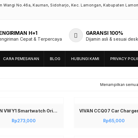
an Wangi No.46a, Kauman, Sidoharjo, Kec. Lamongan, Kabupaten Lamo
ENGIRIMAN H+1
GARANSI 100%
engiriman Cepat & Terpercaya
Dijamin asli & sesuai desk
CARA PEMESANAN
BLOG
HUBUNGI KAMI
PRIVACY POLI
Menampilkan semua 
Tambah ke keranjang
VIVAN VWY1 Smartwatch Original Layar 1.39 Inch Bulat Waterproof IP68 Jam Tangan Pintar Fitness Tracker 100+ Mode Olahraga Deteksi Jantung SpO2 Sleep Monitor Notifikasi Chat Bergaransi Resmi Jadi Store Warna Pink
Rp
273,000
Rp
65,000
Tambah ke keranjang