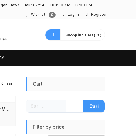
ngan, Jawa Timur 62214
08:00 AM - 17:00 PM
Wishlist
Log In
Register
0
Shopping Cart ( 0 )
ripsi
CY
Diurutkan
Cart
6 hasil
menurut
Cari
yang
untuk:
VIVAN CCQ07 Car Charger Mobil Fast Charging 20W Dual Port USB A dan USB Type C – Adaptor Charger Mobil Pengisian Cepat Aman untuk Smartphone dan Tablet Desain Minimalis Material Berkualitas Jadi Store
terbaru
Filter by price