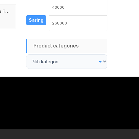
Harga
Harga
VIVAN VZCL100 Kabel Data Type C to Lightning iPhone 30W Fast Charging Auto Power Off Full Charge Putus Arus Otomatis Kabel Charger iPhone 8-14 Series Braided Kuat Awet Aman Original Garansi Resmi Jadi Store Lamongan Aksesoris iPhone Premium Anti Overcharge
terendah
tertinggi
Saring
Product categories