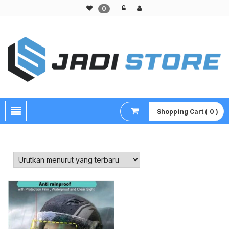
0
Pusat Aksesoris HP, Komputer & Produk Unik di Lamongan
Shopping Cart ( 0 )