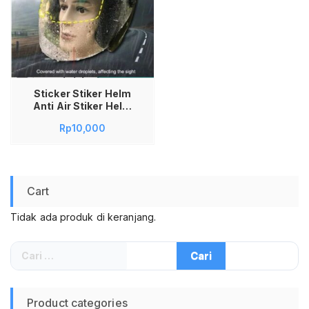
Sticker Stiker Helm
Anti Air Stiker Helm
Anti Air Hujan Stiker
Rp
10,000
Helm Anti Fog Stiker
Helm Anti Hujan
Stiker Helm Anti
Embun Stiker Anti
Rain Kaca helm
Cart
Kabut Motor Clear
view Film Helmet
Tidak ada produk di keranjang.
visor
Cari
untuk:
Product categories