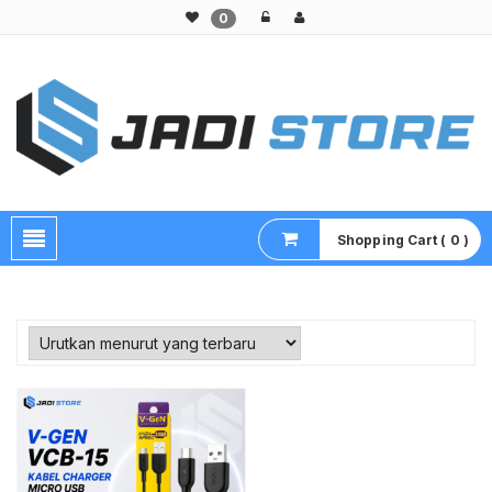
0
Pusat Aksesoris HP, Komputer & Produk Unik di Lamongan
Shopping Cart ( 0 )