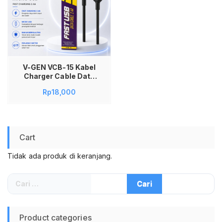
V-GEN VCB-15 Kabel
Charger Cable Data
Micro USB 2.4A 1
Rp
18,000
Meter VGEN V-GEN
VCB-15B Fast
Charging
Cart
Tidak ada produk di keranjang.
Cari
untuk:
Product categories