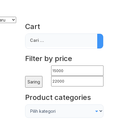
Cart
Cari
untuk:
Filter by price
Harga
Harga
terendah
tertinggi
Saring
Product categories