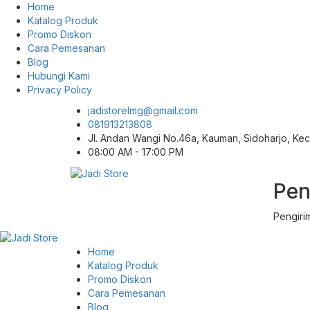
Home
Katalog Produk
Promo Diskon
Cara Pemesanan
Blog
Hubungi Kami
Privacy Policy
jadistorelmg@gmail.com
081913213808
Jl. Andan Wangi No.46a, Kauman, Sidoharjo, K
08:00 AM - 17:00 PM
Pen
Pusat Aksesoris HP, Komputer & Produk
Jadi Store
Unik di Lamongan
Pengiri
Home
Katalog Produk
Promo Diskon
Cara Pemesanan
Blog