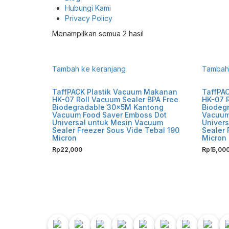
Hubungi Kami
Privacy Policy
Diurutkan
Menampilkan semua 2 hasil
menurut
yang
terbaru
Tambah ke keranjang
Tambah 
TaffPACK Plastik Vacuum Makanan
TaffPA
HK-07 Roll Vacuum Sealer BPA Free
HK-07 R
Biodegradable 30x5M Kantong
Biodeg
Vacuum Food Saver Emboss Dot
Vacuum
Universal untuk Mesin Vacuum
Univer
Sealer Freezer Sous Vide Tebal 190
Sealer 
Micron
Micron
Rp
22,000
Rp
15,00