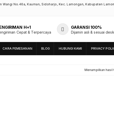
an Wangi No.46a, Kauman, Sidoharjo, Kec. Lamongan, Kabupaten Lamo
ENGIRIMAN H+1
GARANSI 100%
engiriman Cepat & Terpercaya
Dijamin asli & sesuai desk
CARA PEMESANAN
BLOG
HUBUNGI KAMI
PRIVACY POLI
Menampilkan hasil 