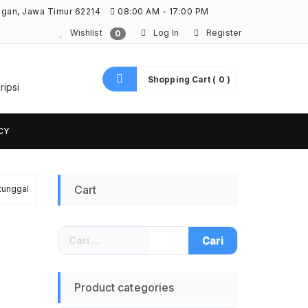
ngan, Jawa Timur 62214
08:00 AM - 17:00 PM
Wishlist
Log In
Register
0
Shopping Cart ( 0 )
ripsi
CY
Cart
tunggal
Cari
untuk:
Product categories