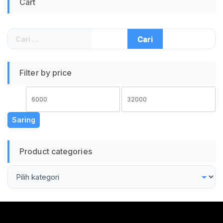
Cart
Aman Higienis Alat
Pembersih Telinga
LED Flashlight
Earwax Remover
Cari
Lamp Korek Telinga
untuk:
Set
Filter by price
Harga
Harga
terendah
tertinggi
Saring
Product categories