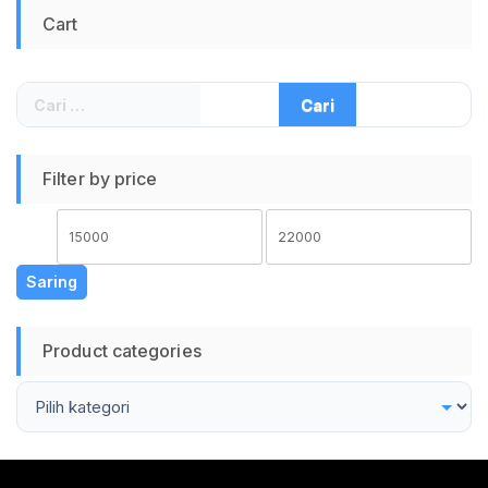
Emboss Dot
Emboss Dot
Cart
Universal untuk
Universal untuk
Mesin Vacuum
Mesin Vacuum
Sealer Freezer Sous
Sealer Freezer Sous
Vide Tebal 190
Vide Tebal 190
Cari
Micron
Micron
untuk:
Filter by price
Harga
Harga
terendah
tertinggi
Saring
Product categories