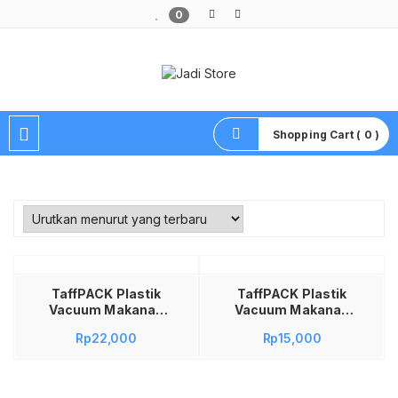
0
Pusat Aksesoris HP, Komputer & Produk Unik di Lamongan
Shopping Cart ( 0 )
Tambah ke keranjang
TaffPACK Plastik
TaffPACK Plastik
Vacuum Makanan
Vacuum Makanan
HK-07 Roll Vacuum
HK-07 Roll Vacuum
Rp
22,000
Rp
15,000
Sealer BPA Free
Sealer BPA Free
Biodegradable
Biodegradable
30x5M Kantong
20x5M Kantong
Vacuum Food Saver
Vacuum Food Saver