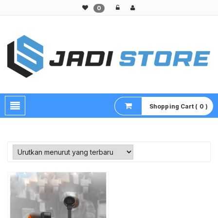
0
Pusat Aksesoris HP, Komputer & Produk Unik di Lamongan
Shopping Cart ( 0 )