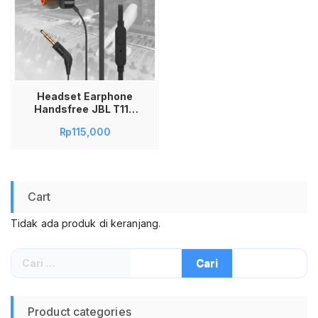
Headset Earphone
Handsfree JBL T110
Original With
Rp
115,000
Microphone & Flat
Cable
Cart
Tidak ada produk di keranjang.
Cari
untuk:
Product categories