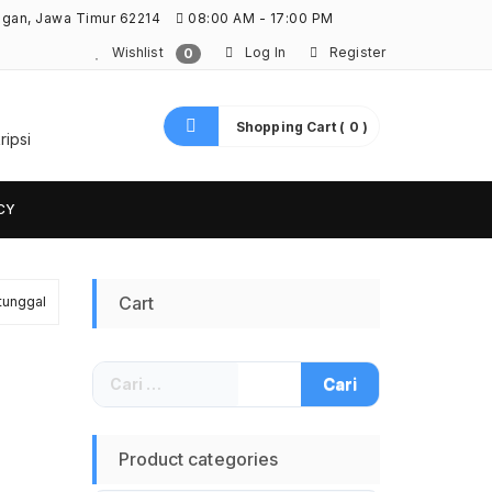
ngan, Jawa Timur 62214
08:00 AM - 17:00 PM
Wishlist
Log In
Register
0
Shopping Cart ( 0 )
ripsi
CY
Cart
tunggal
Cari
untuk:
Product categories