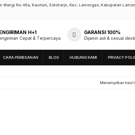
an Wangi No.46a, Kauman, Sidoharjo, Kec. Lamongan, Kabupaten Lamo
ENGIRIMAN H+1
GARANSI 100%
engiriman Cepat & Terpercaya
Dijamin asli & sesuai desk
CARA PEMESANAN
BLOG
HUBUNGI KAMI
PRIVACY POLI
Menampilkan hasil 