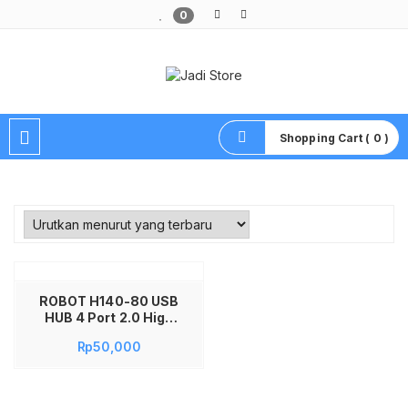
0
Pusat Aksesoris HP, Komputer & Produk Unik di Lamongan
Shopping Cart ( 0 )
ROBOT H140-80 USB
HUB 4 Port 2.0 High
Speed USB Extender
Rp
50,000
Splitter Adapter
Sambungan Colokan
USB Banyak untuk
Laptop PC Komputer