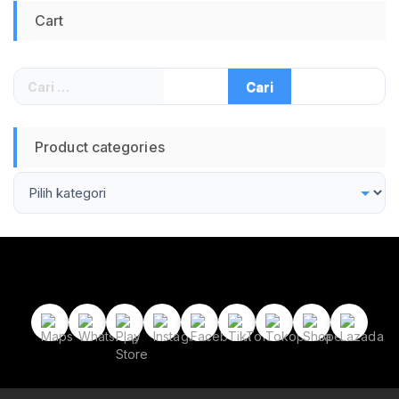
Converter Keyboard
Cart
Mouse Flashdisk
Kabel Data Panjang
80cm Awet Kuat
Original Jadi Store
Cari
Lamongan Murah
untuk:
Garansi Resmi 1
Tahun
Product categories