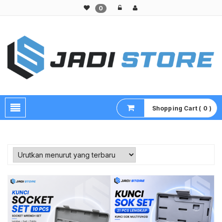
0
Pusat Aksesoris HP, Komputer & Produk Unik di Lamongan
Shopping Cart ( 0 )