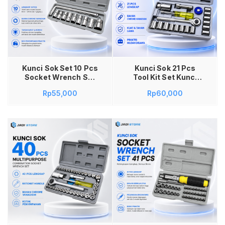
Tambah ke keranjang
Kunci Sok Set 10 Pcs
Kunci Sok 21 Pcs
Socket Wrench Set
Tool Kit Set Kunci
Tool Kit Bengkel
Shock Sock Pas Mur
Rp
55,000
Rp
60,000
Motor Mobil Kunci
Baut Alat Bengkel
Shock 1/2 Inch
Motor Mobil
Gagang L Toolset
Perbaikan Rumah
Alat Pertukangan
Tangga Multifungsi
Lengkap Box
Socket Wrench Set
Material Chrome
Material Chrome
Vanadium CR-V Kuat
Vanadium Kuat Anti
Awet Anti Karat High
Karat Awet Lengkap
Quality
dengan Hard Case
Perlengkapan
Box Penyimpanan
Reparasi Kendaraan
Praktis Berkualitas
Praktis
Tambah ke keranjang