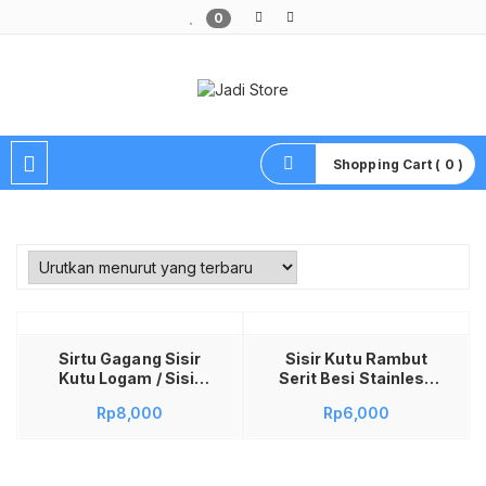
0
Pusat Aksesoris HP, Komputer & Produk Unik di Lamongan
Shopping Cart ( 0 )
Tambah ke keranjang
Sirtu Gagang Sisir
Sisir Kutu Rambut
Kutu Logam / Sisir
Serit Besi Stainless
Serit Gagang / Serit
Rapat Anti Kutu Dan
Rp
8,000
Rp
6,000
Ajaib Kutu Dan
Ketombe Sisir Sirtu
Ketombe
Logam Tebal Kuat
Penghilang Telur
Kutu Alat Kebersihan