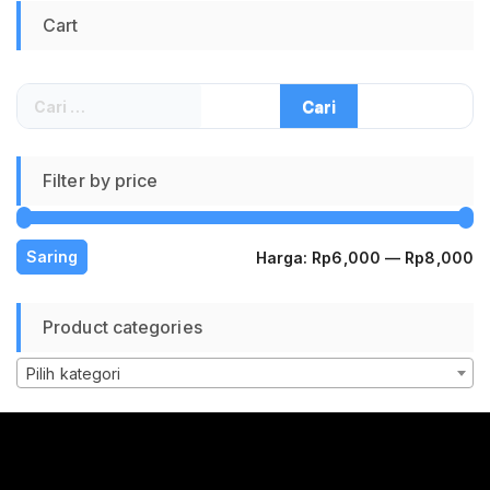
Rambut Anak Dan
Cart
Dewasa Efektif
Praktis Awet High
Quality Kerapatan
Tinggi Sisir
Cari
Serbaguna Mudah
untuk:
Digunakan
Filter by price
H
H
Saring
Harga:
Rp6,000
—
Rp8,000
te
te
Product categories
Pilih kategori