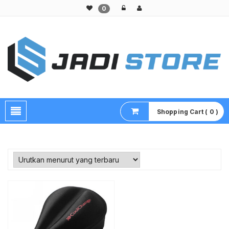
0
Pusat Aksesoris HP, Komputer & Produk Unik di Lamongan
Shopping Cart ( 0 )