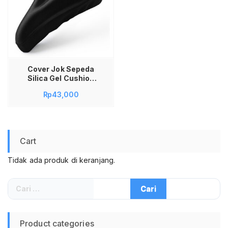
Cover Jok Sepeda
Silica Gel Cushion
Jok Sadel Sepeda
Rp
43,000
Jok Saddel Sepeda
Cart
Tidak ada produk di keranjang.
Cari
untuk:
Product categories