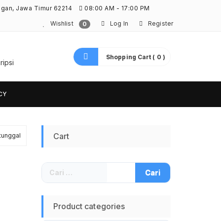
ngan, Jawa Timur 62214
08:00 AM - 17:00 PM
Wishlist
Log In
Register
0
Shopping Cart ( 0 )
ripsi
CY
Cart
tunggal
Cari
untuk:
Product categories