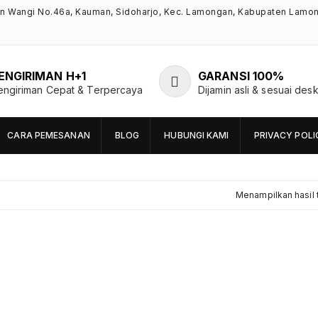
an Wangi No.46a, Kauman, Sidoharjo, Kec. Lamongan, Kabupaten Lamo
ENGIRIMAN H+1
GARANSI 100%
engiriman Cepat & Terpercaya
Dijamin asli & sesuai desk
CARA PEMESANAN
BLOG
HUBUNGI KAMI
PRIVACY POLI
Menampilkan hasil 