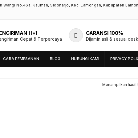
an Wangi No.46a, Kauman, Sidoharjo, Kec. Lamongan, Kabupaten Lamo
ENGIRIMAN H+1
GARANSI 100%
engiriman Cepat & Terpercaya
Dijamin asli & sesuai desk
CARA PEMESANAN
BLOG
HUBUNGI KAMI
PRIVACY POLI
Menampilkan hasil 