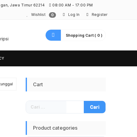
ngan, Jawa Timur 62214
08:00 AM - 17:00 PM
Wishlist
Log In
Register
0
Shopping Cart ( 0 )
ripsi
CY
Cart
tunggal
Cari
untuk:
Product categories