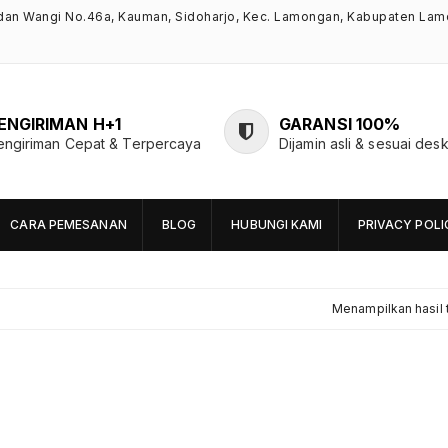
ndan Wangi No.46a, Kauman, Sidoharjo, Kec. Lamongan, Kabupaten Lam
ENGIRIMAN H+1
GARANSI 100%
engiriman Cepat & Terpercaya
Dijamin asli & sesuai desk
CARA PEMESANAN
BLOG
HUBUNGI KAMI
PRIVACY POLI
Menampilkan hasil 