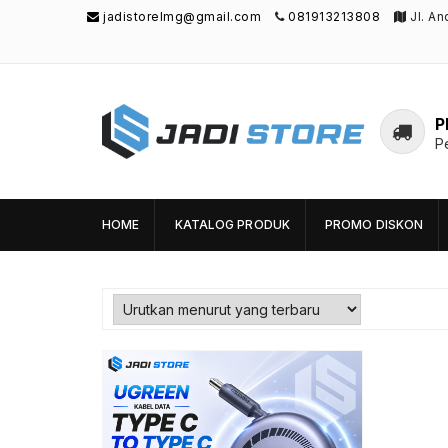
jadistorelmg@gmail.com
081913213808
Jl. A
P
P
Jadi Store
Pusat Aksesoris HP, Komputer & Produk
Unik di Lamongan
HOME
KATALOG PRODUK
PROMO DISKON