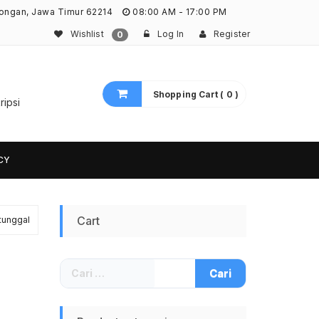
ongan, Jawa Timur 62214
08:00 AM - 17:00 PM
Wishlist
Log In
Register
0
Shopping Cart ( 0 )
ripsi
CY
Cart
tunggal
Cari
untuk: