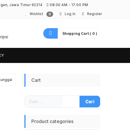
ngan, Jawa Timur 62214
08:00 AM - 17:00 PM
Wishlist
Log In
Register
0
Shopping Cart ( 0 )
ripsi
CY
Cart
tunggal
Cari
untuk:
Product categories