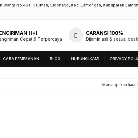
an Wangi No.46a, Kauman, Sidoharjo, Kec. Lamongan, Kabupaten Lamo
ENGIRIMAN H+1
GARANSI 100%
engiriman Cepat & Terpercaya
Dijamin asli & sesuai desk
CARA PEMESANAN
BLOG
HUBUNGI KAMI
PRIVACY POLI
Menampilkan hasil 