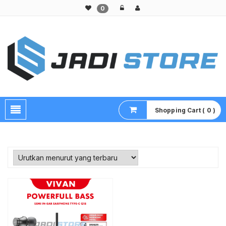
0
Pusat Aksesoris HP, Komputer & Produk Unik di Lamongan
Shopping Cart ( 0 )