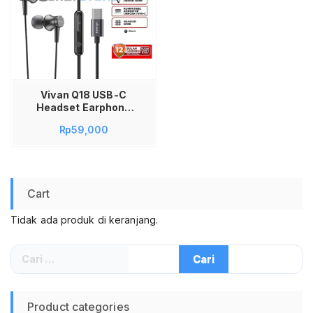
Vivan Q18 USB-C
Headset Earphone
Earbuds Type C
Rp
59,000
Metal Body with Mic
Braided Cable
Original Garansi
Resmi 1 Tahun
Headset Vivan Jack
Cart
Audio Type C Q18
Vivan Q18 Headset
Tidak ada produk di keranjang.
Semi In-Ear Type-C
Wired Powerful Bass
Cari
untuk:
Product categories