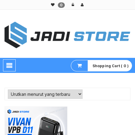
0
Pusat Aksesoris HP, Komputer & Produk Unik di Lamongan
Shopping Cart ( 0 )