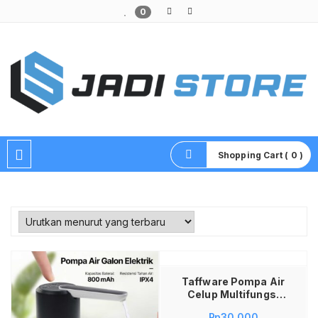
0
Pusat Aksesoris HP, Komputer & Produk Unik di Lamongan
Shopping Cart ( 0 )
Tambah ke keranjang
Taffware Pompa Air
Celup Multifungsi
Aquarium
Rp
30,000