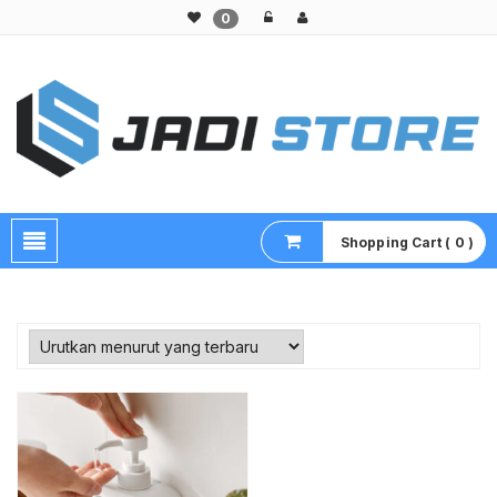
0
Pusat Aksesoris HP, Komputer & Produk Unik di Lamongan
Shopping Cart ( 0 )