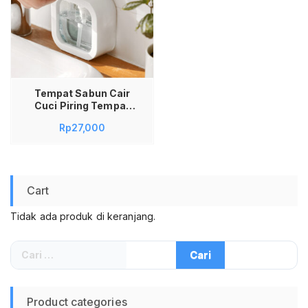
Tempat Sabun Cair
Cuci Piring Tempat
Sabun Cuci Piring
Rp
27,000
Viral Tempat Sampo
Shampoo Aesthetic
Tempat Sabun Cair
Shampoo Lotion
Storage Bottle
Cart
300ml
Tidak ada produk di keranjang.
Cari
untuk:
Product categories