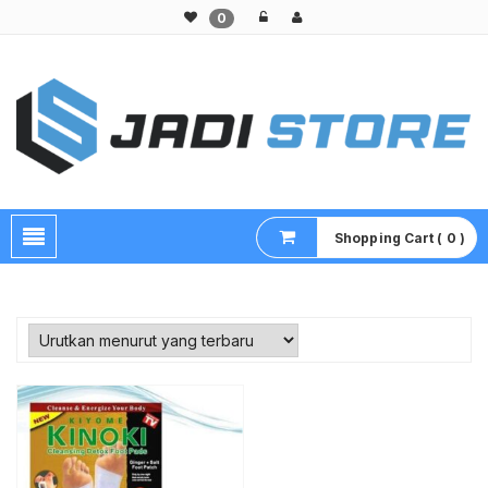
0
Pusat Aksesoris HP, Komputer & Produk Unik di Lamongan
Shopping Cart ( 0 )