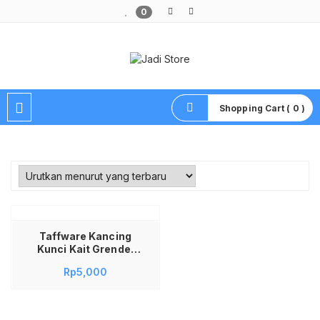
0
Pusat Aksesoris HP, Komputer & Produk Unik di Lamongan
Shopping Cart ( 0 )
Taffware Kancing
Kunci Kait Grendel
Spring Loaded Latch
Rp
5,000
Catch Hasp KAK-
J107 Stainless Steel
Pengunci Box Koper
Peti Lemari Pintu