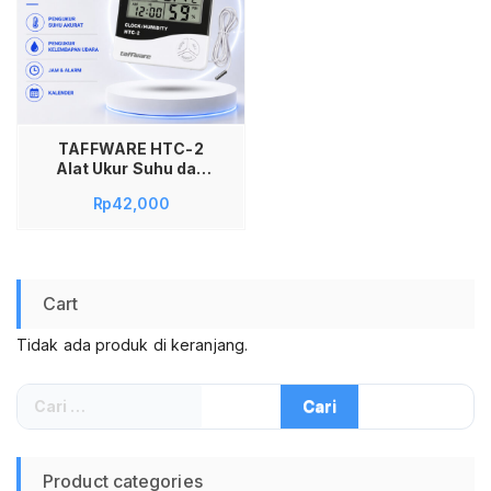
TAFFWARE HTC-2
Alat Ukur Suhu dan
Kelembapan Digital
Rp
42,000
Higrometer
Thermometer Indoor
Outdoor dengan Jam
Alarm Kalender
Sensor Kabel Probe
Cart
1.4 Meter Akurat
Real Time Hanya di
Tidak ada produk di keranjang.
Jadi Store Lamongan
Jawa Timur
Cari
untuk:
Product categories