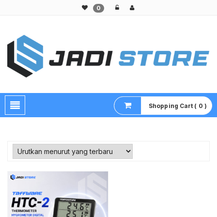
0
Pusat Aksesoris HP, Komputer & Produk Unik di Lamongan
Shopping Cart ( 0 )