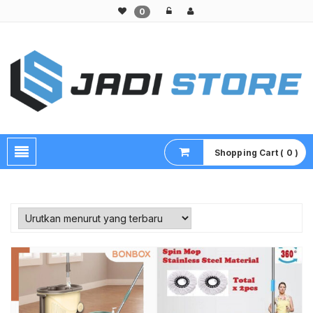
0
Pusat Aksesoris HP, Komputer & Produk Unik di Lamongan
Shopping Cart ( 0 )