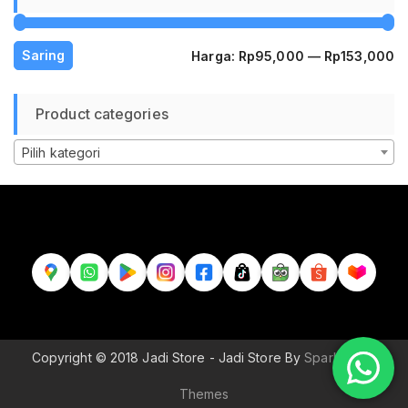
H
H
Saring
Harga:
Rp95,000
—
Rp153,000
te
te
Product categories
Pilih kategori
Copyright © 2018 Jadi Store - Jadi Store By
Sparkle Wp
Themes