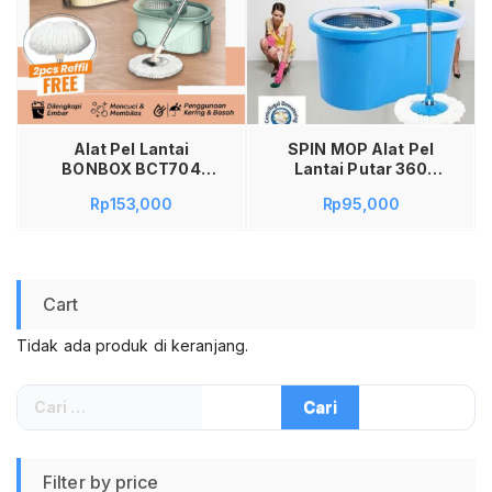
Baca selengkapnya
Alat Pel Lantai
SPIN MOP Alat Pel
BONBOX BCT704
Lantai Putar 360
Green 8L Spin MOP
Stainless Steel
Rp
153,000
Rp
95,000
Alat Pel Lantai Kain
Fiber dengan Ember
Alat Pel Lantai
Otomatis Super Mop
Tongkat Putar
Cart
Tidak ada produk di keranjang.
Cari
untuk:
Filter by price