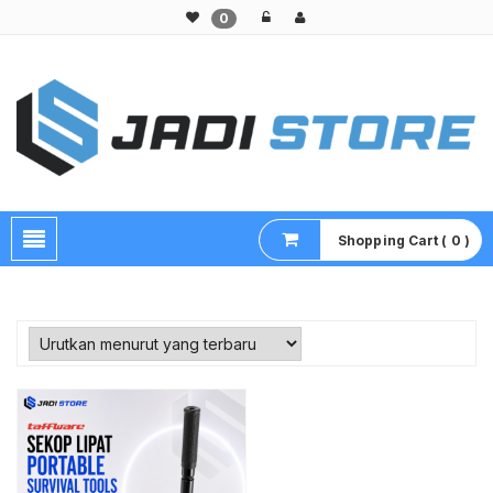
0
Pusat Aksesoris HP, Komputer & Produk Unik di Lamongan
Shopping Cart ( 0 )