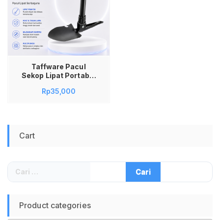
Taffware Pacul
Sekop Lipat Portable
Survival Tools with
Rp
35,000
Compass – T-3 Pacul
Mini Cangkul Lipat
Sekop Lipat Militer
Outdoor Camping
Berkebun Sekop
Cart
Lipat Multifungsi
Pacul Kecil Cangkul
Besi Portable Sekop
Kemah Perkakas
Cari
Survival Tools
untuk:
Serbaguna
Product categories