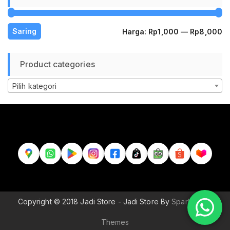
H
H
Saring
Harga:
Rp1,000
—
Rp8,000
te
te
Product categories
Pilih kategori
Copyright © 2018 Jadi Store - Jadi Store By
Sparkle Wp
Themes