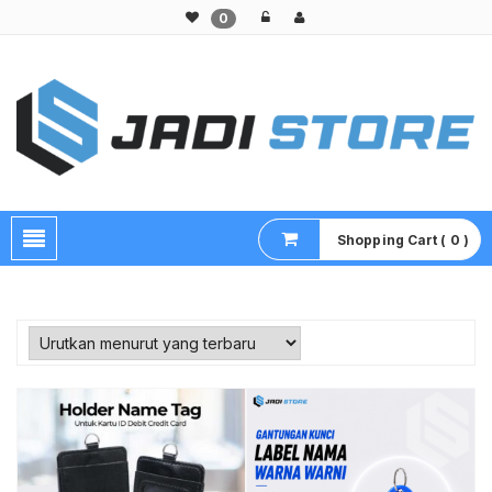
0
Pusat Aksesoris HP, Komputer & Produk Unik di Lamongan
Shopping Cart ( 0 )