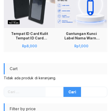
Tambah ke keranjang
Tempat ID Card Kulit
Gantungan Kunci
Tempat ID Card
Label Nama Warna
Kalung Kekinian
Warni Key Ring Tag
Rp
8,000
Rp
1,000
Tempat Kartu ID
Name Identification
Card Name Tag ID
Label Penanda Kunci
Card Kulit Holder
Rumah Kantor Motor
Name Tag Lanyar ID
Koper Tas Sekolah
Kantung Badge
Anak Plastik Mika
Cart
Holder Name Tag
Tebal Kuat Praktis
Kartu ID Debit Credit
Tulisan Tidak Mudah
Tidak ada produk di keranjang.
Card
Luntur Alat
Organiser Kunci
Murah Berkualitas
Cari
Awet
untuk:
Filter by price