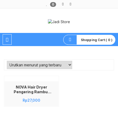
0
Pusat Aksesoris HP, Komputer & Produk Unik di Lamongan
Shopping Cart ( 0 )
NOVA Hair Dryer
Pengering Rambut
N-1290 Model Lipat
Rp
27,000
Portable Travel
Friendly Desain
Minimalis Praktis
Dilengkapi Pengatur