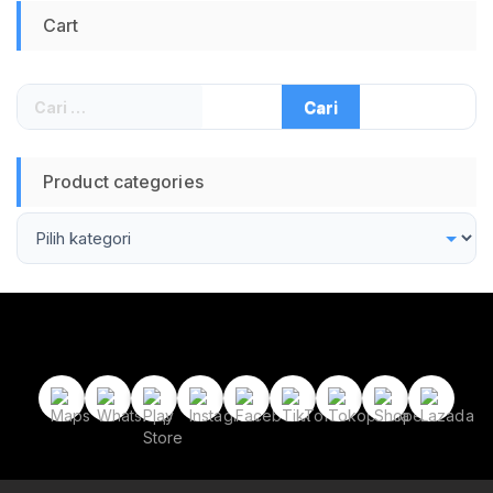
Suhu Panas Dingin
Cart
Power Kuat Cepat
Kering Untuk Salon
Dan Harian Kualitas
Original Jadi Store
Cari
Lamongan
untuk:
Product categories