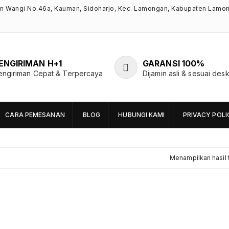
an Wangi No.46a, Kauman, Sidoharjo, Kec. Lamongan, Kabupaten Lamo
ENGIRIMAN H+1
GARANSI 100%
engiriman Cepat & Terpercaya
Dijamin asli & sesuai desk
CARA PEMESANAN
BLOG
HUBUNGI KAMI
PRIVACY POLI
Menampilkan hasil 