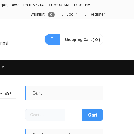
ngan, Jawa Timur 62214
08:00 AM - 17:00 PM
Wishlist
Log In
Register
0
Shopping Cart ( 0 )
ripsi
CY
Cart
tunggal
Cari
untuk: