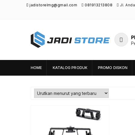
jadistorelmg@gmail.com
081913213808
Jl. And
P
P
Jadi Store
Pusat Aksesoris HP, Komputer & Produk
Unik di Lamongan
HOME
KATALOG PRODUK
PROMO DISKON