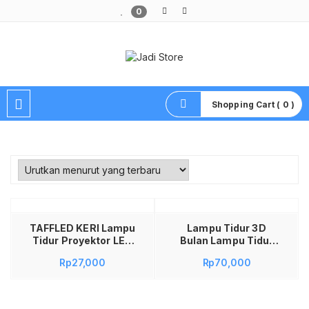
0
Pusat Aksesoris HP, Komputer & Produk Unik di Lamongan
Shopping Cart ( 0 )
Tambah ke keranjang
TAFFLED KERI Lampu
Lampu Tidur 3D
Tidur Proyektor LED
Bulan Lampu Tidur
RGB Moon Night
Aesthetic Lampu
Rp
27,000
Rp
70,000
Light Star 5V 3W
Tidur LED Lampu
Original – Lampu
Tidur Lucu Lampu
Hias Kamar Tidur
Tidur Anak Lampu
Anak Proyeksi
Tidur Bulan 3D