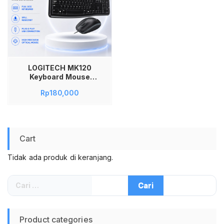
LOGITECH MK120
Keyboard Mouse
Combo Wired USB
Rp
180,000
Original Garansi
Resmi – Set Papan
Ketik dan Mouse
Kabel Laptop
Komputer PC Kerja
Cart
Kantor Sekolah
Murah Awet – Papan
Tidak ada produk di keranjang.
Ketik Full Size Layout
QWERTY Tahan
Percikan Air Spill
Cari
Resistant Plug and
untuk:
Play Presisi
Product categories