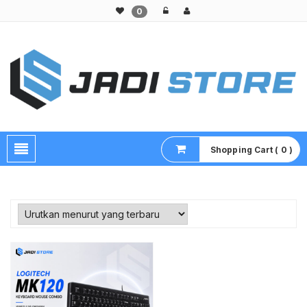
0
Pusat Aksesoris HP, Komputer & Produk Unik di Lamongan
Shopping Cart ( 0 )