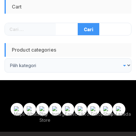
80W Hisap -60kPa
Cart
Lebar Seal 30cm
Bonus 10 Plastik
Vacuum Cocok untuk
Penyimpanan
Cari
Makanan Kering
untuk:
Rumah Tangga dan
Usaha Kecil
Product categories