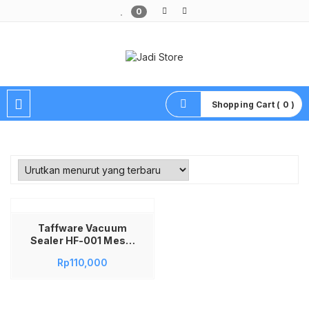
0
Pusat Aksesoris HP, Komputer & Produk Unik di Lamongan
Shopping Cart ( 0 )
Taffware Vacuum
Sealer HF-001 Mesin
Vacuum Makanan
Rp
110,000
Otomatis Food
Vacuum Packaging
Machine Press
Plastik Kedap Udara