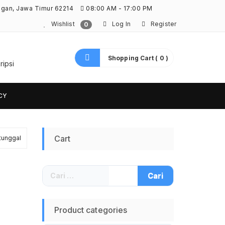
ngan, Jawa Timur 62214
08:00 AM - 17:00 PM
Wishlist
Log In
Register
0
Shopping Cart ( 0 )
ripsi
CY
Cart
tunggal
Cari
untuk:
Product categories