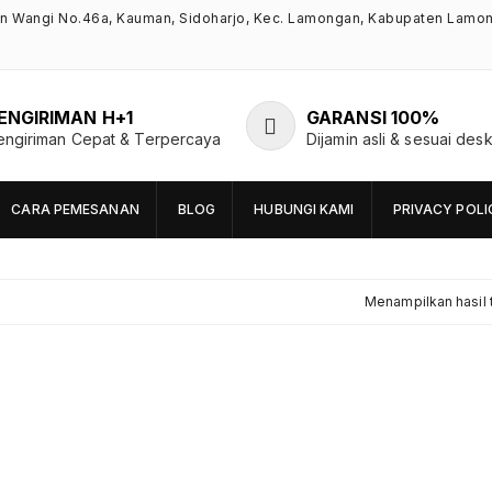
an Wangi No.46a, Kauman, Sidoharjo, Kec. Lamongan, Kabupaten Lamo
ENGIRIMAN H+1
GARANSI 100%
engiriman Cepat & Terpercaya
Dijamin asli & sesuai desk
CARA PEMESANAN
BLOG
HUBUNGI KAMI
PRIVACY POLI
Menampilkan hasil 