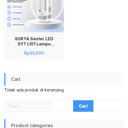
SURYA Senter LED
SYT L101 Lampu
Emergency Darurat
Rp
33,000
Rechargeable Senter
Cas Isi Ulang Cahaya
Super Terang Awet
Tahan Lama Portable
Praktis Untuk Mati
Cart
Lampu Kamar Tidur
Ruang Tamu
Tidak ada produk di keranjang.
Camping Outdoor
Perlengkapan
Rumah Tangga
Cari
Kualitas Premium
untuk:
Original
Product categories