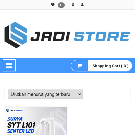
0
Pusat Aksesoris HP, Komputer & Produk Unik di Lamongan
Shopping Cart ( 0 )