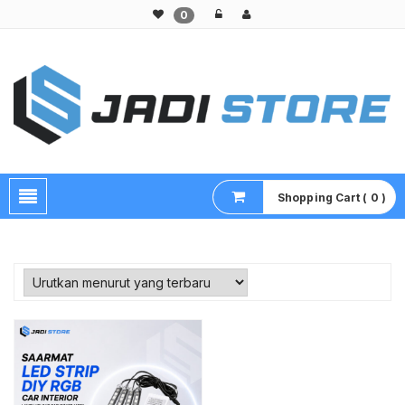
0
Pusat Aksesoris HP, Komputer & Produk Unik di Lamongan
Shopping Cart ( 0 )