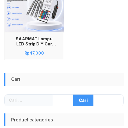
SAARMAT Lampu
LED Strip DIY Car
Interior 5050 RGB
Rp
47,000
Dan Remot Kontrol
Lampu Kolong
Dashboard Mobil 12
Volt Power USB
Dekorasi Interior
Cart
Kendaraan Warna
Warni Bisa Diatur
Cahaya Terang Dan
Awet Kualitas
Cari
Original Jadi Store
untuk:
Lamongan
Product categories