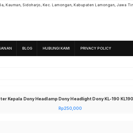
6a, Kauman, Sidoharjo, Kec. Lamongan, Kabupaten Lamongan, Jawa Ti
SANAN
BLOG
HUBUNGI KAMI
PRIVACY POLICY
ter Kepala Dony Headlamp Dony Headlight Dony KL-190 KL190
Rp
250,000