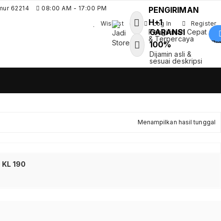
mur 62214
08:00 AM - 17:00 PM
PENGIRIMAN
H+1
Wishlist
0
Log In
Register
GARANSI
Pengiriman Cepat
& Terpercaya
Shoppin
100%
Jadi Store
Dijamin asli &
Pusat Aksesoris HP, Komputer &
sesuai deskripsi
Produk Unik di Lamongan
Menampilkan hasil tunggal
 KL 190