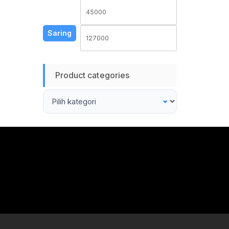
Harga
Harga
terendah
tertinggi
Saring
Product categories