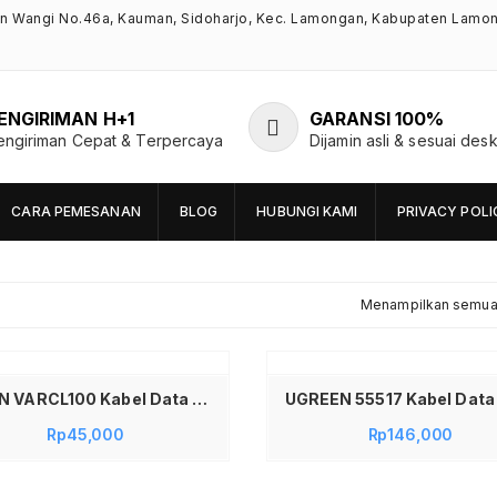
an Wangi No.46a, Kauman, Sidoharjo, Kec. Lamongan, Kabupaten Lamo
ENGIRIMAN H+1
GARANSI 100%
engiriman Cepat & Terpercaya
Dijamin asli & sesuai desk
CARA PEMESANAN
BLOG
HUBUNGI KAMI
PRIVACY POLI
Menampilkan semua 
Tambah ke keranjang
VIVAN VARCL100 Kabel Data USB Type C to Lightning 1M Fast Charging Kabel Charger iPhone Kabel Data Apple Elastis Anti Kusut untuk iPhone 11 12 13 14 15 iPad AirPods Transfer Data Cepat Koneksi Stabil Original
Rp
45,000
Rp
146,000