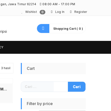
ngan, Jawa Timur 62214
08:00 AM - 17:00 PM
Wishlist
Log In
Register
0
Shopping Cart ( 0 )
ripsi
CY
Diurutkan
Cart
3 hasil
menurut
Cari
yang
untuk:
UGREEN 55517 Kabel Data Magnetic Self-Wrapping PD 100W Type C To Type C Fast Charging 5A – Solusi Kabel Rapi Otomatis Anti Kusut Untuk MacBook Pro iPad Samsung S24 Ultra Laptop Pengisian Daya Super Cepat dan Transfer Data Stabil Kualitas Premium
terbaru
Filter by price