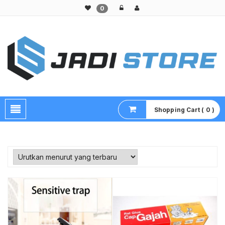
0
Pusat Aksesoris HP, Komputer & Produk Unik di Lamongan
Shopping Cart ( 0 )