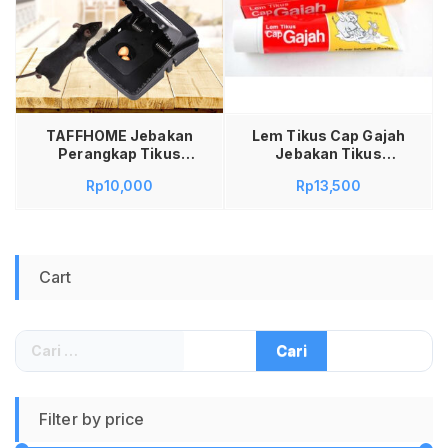
Baca selengkapnya
TAFFHOME Jebakan
Lem Tikus Cap Gajah
Perangkap Tikus
Jebakan Tikus
Black Mouse
Perangkap Tikus
Rp
10,000
Rp
13,500
Sensitive Trap ZL-
Original 100ML 100
2021 Alat Penjebak
ML
Tikus Masif Paling
Ampuh Bahan ABS
Kuat Reusable
Cart
Mudah Digunakan
Untuk Rumah
Gudang Dan Kantor
Solusi Bebas Hama
Cari
Jadi Store Lamongan
untuk:
Filter by price