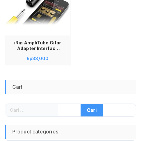
iRig AmpliTube Gitar
Adapter Interface
for iPhone iPod
Rp
33,000
Touch iPad – IRIG-
0003 Irig Amplitube
Interface Guitar
Untuk iOS iPhone
iPad Android
Cart
Aksesoris Gitar
Digital Konverter HP
ke Gitar Efek Gitar
AmpliTube Audio
Cari
Interface Adapter
untuk:
Irig Gitar Irig Guitar
Android
Product categories