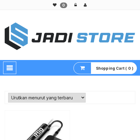
0
Pusat Aksesoris HP, Komputer & Produk Unik di Lamongan
Shopping Cart ( 0 )