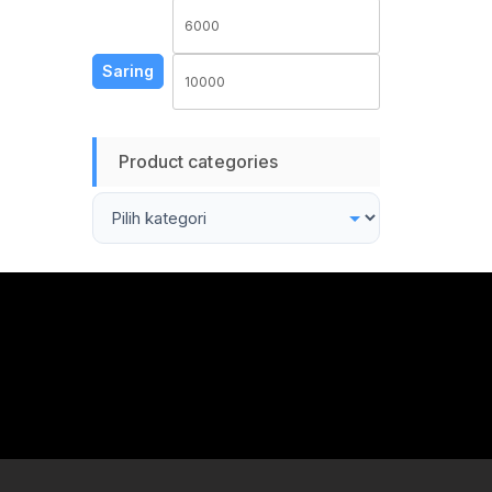
Harga
Harga
terendah
tertinggi
Saring
Product categories