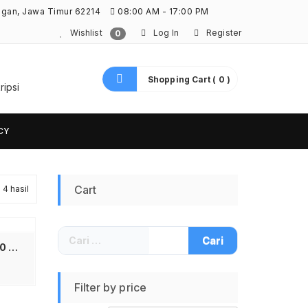
ngan, Jawa Timur 62214
08:00 AM - 17:00 PM
Wishlist
Log In
Register
0
Shopping Cart ( 0 )
ripsi
CY
Diurutkan
Cart
4 hasil
menurut
Cari
yang
untuk:
4 Slot Battery Holder 18650 4 Slot Dudukan Tempat Baterai Lithium dengan Kabel Box Baterai 18650 untuk DIY Elektronik Arduino Lampu LED Power Bank Robotik Koneksi Stabil Material Kokoh Mudah Dipasang
terbaru
Filter by price