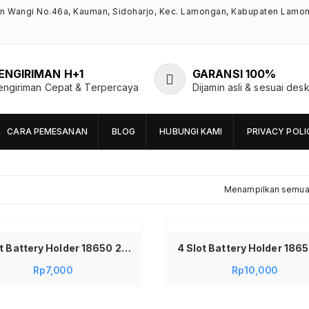
an Wangi No.46a, Kauman, Sidoharjo, Kec. Lamongan, Kabupaten Lamo
ENGIRIMAN H+1
GARANSI 100%
engiriman Cepat & Terpercaya
Dijamin asli & sesuai desk
CARA PEMESANAN
BLOG
HUBUNGI KAMI
PRIVACY POLI
Menampilkan semua 
Tambah ke keranjang
2 Slot Battery Holder 18650 2 Slot Dudukan Tempat Baterai Lithium dengan Kabel Box Baterai 18650 untuk DIY Elektronik Arduino Lampu LED Power Bank Robotik Koneksi Stabil Material Kokoh Mudah Dipasang
Rp
7,000
Rp
10,000