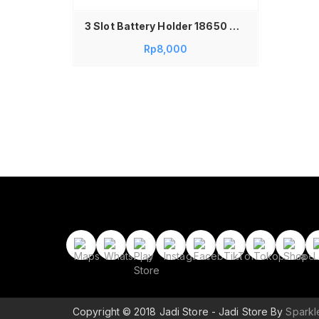
3 Slot Battery Holder 18650 Dudukan Tempat Baterai Lithium 3×18650 dengan Kabel Box Baterai untuk DIY Arduino Lampu LED Power Bank Robotik
Rp
8,000
Copyright © 2018 Jadi Store - Jadi Store By
Spark