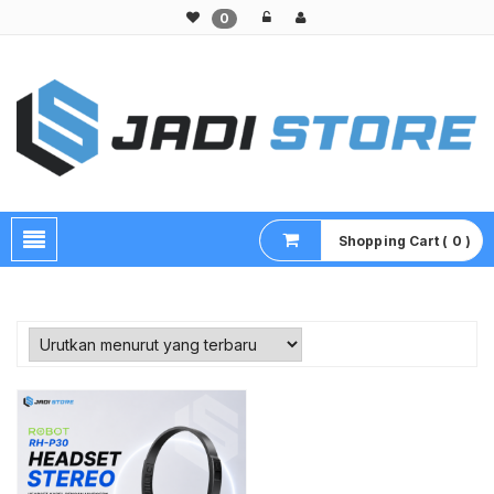
0
Pusat Aksesoris HP, Komputer & Produk Unik di Lamongan
Shopping Cart ( 0 )