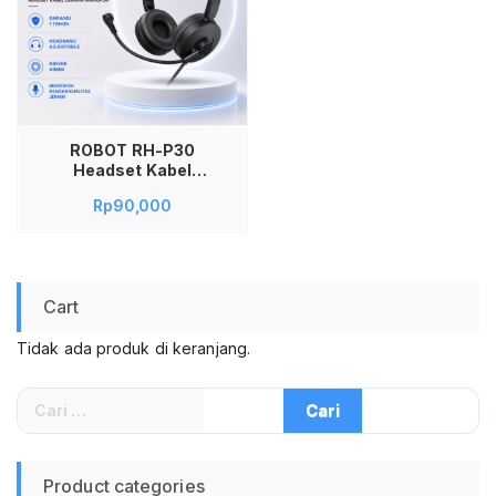
ROBOT RH-P30
Headset Kabel
3.5mm dengan
Rp
90,000
Mikrofon Adjustable
Headphone Stereo
Driver 40mm untuk
Laptop PC
Smartphone Tablet
Cart
Meeting Online
Gaming Call Center
Tidak ada produk di keranjang.
Belajar Daring Suara
Jernih Headband
Nyaman Kabel 1.8M
Cari
untuk:
Product categories