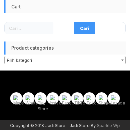
Smartphone Tablet
Cart
Meeting Online
Gaming Call Center
Belajar Daring Suara
Jernih Headband
Cari
Nyaman Kabel 1.8M
untuk:
Product categories
Pilih kategori
Copyright © 2018 Jadi Store - Jadi Store By
Sparkle Wp