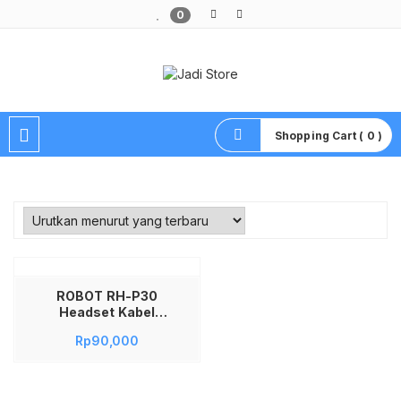
0
Pusat Aksesoris HP, Komputer & Produk Unik di Lamongan
Shopping Cart ( 0 )
ROBOT RH-P30
Headset Kabel
3.5mm dengan
Rp
90,000
Mikrofon Adjustable
Headphone Stereo
Driver 40mm untuk
Laptop PC