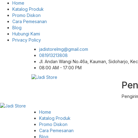
Home
Katalog Produk
Promo Diskon
Cara Pemesanan
Blog
Hubungi Kami
Privacy Policy
jadistorelmg@gmail.com
081913213808
Jl. Andan Wangi No.46a, Kauman, Sidoharjo, K
08:00 AM - 17:00 PM
Pen
Pusat Aksesoris HP, Komputer & Produk
Jadi Store
Unik di Lamongan
Pengiri
Home
Katalog Produk
Promo Diskon
Cara Pemesanan
Blog