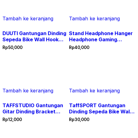
terbaru
Tambah ke keranjang
Tambah ke keranjang
DUUTI Gantungan Dinding
Stand Headphone Hanger
Sepeda Bike Wall Hook
Headphone Gaming
Hanger B-1R – Rak
Universal Gaming Studio
Rp
50,000
Rp
40,000
Gantungan Sepeda di
Headphone Stand Hanger
Tembok Premium untuk
Bracket
Sepeda Lipat MTB BMX
Roadbike Bike Wall Hook
Hanger Penyimpanan
Sepeda Hemat Ruang
Aksesoris Sepeda DUUTI
Tambah ke keranjang
Tambah ke keranjang
TAFFSTUDIO Gantungan
TaffSPORT Gantungan
Gitar Dinding Bracket
Dinding Sepeda Bike Wall
Guitar Holder Wall Mount
Hook Hanger 56921 Rak
Rp
12,000
Rp
30,000
HK00433 Hanger Gitar
Sepeda Gantungan
Elektrik Akustik Bass
Sepeda MTB Gunung Lipat
Ukulele Penyangga Dinding
BMX Roadbike Hanger