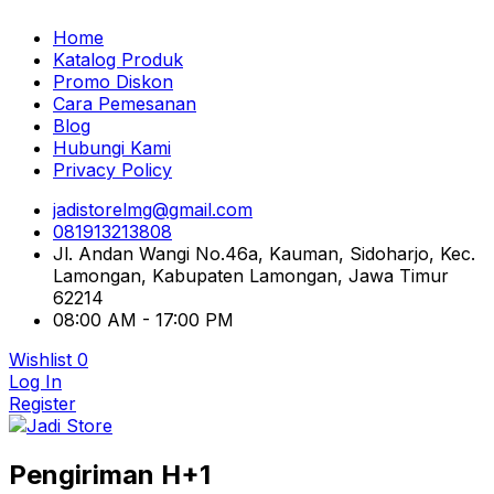
Home
Katalog Produk
Promo Diskon
Cara Pemesanan
Blog
Hubungi Kami
Privacy Policy
jadistorelmg@gmail.com
081913213808
Jl. Andan Wangi No.46a, Kauman, Sidoharjo, Kec.
Lamongan, Kabupaten Lamongan, Jawa Timur
62214
08:00 AM - 17:00 PM
Wishlist
0
Log In
Register
Pusat Aksesoris HP, Komputer & Produk Unik di
Pengiriman H+1
Lamongan